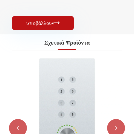
υποβάλλουν

Σχετικά προϊόντα

